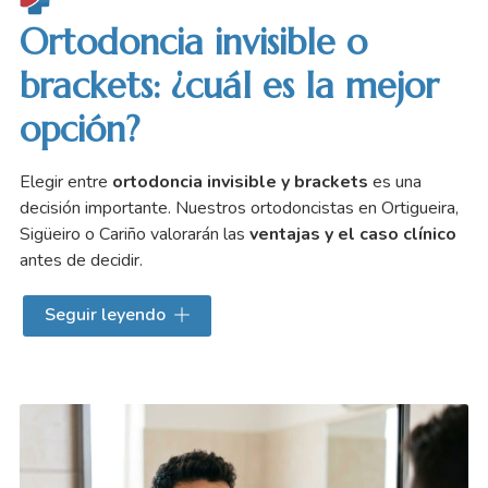
Ortodoncia invisible o
brackets: ¿cuál es la mejor
opción?
Elegir entre
ortodoncia invisible y brackets
es una
decisión importante. Nuestros ortodoncistas en Ortigueira,
Sigüeiro o Cariño valorarán las
ventajas y el caso clínico
antes de decidir.
La ortodoncia invisible es ideal para quienes buscan una
Seguir leyendo
solución estética y poco intrusiva
. Al ser alineadores
transparentes y removibles, permiten comer y mantener la
higiene con facilidad. Los brackets, en cambio, siguen
siendo muy efectivos en los
casos de desalineación
más
complejos. Aunque son más visibles, materiales como el
bracket cerámico ofrecen alternativas menos llamativas