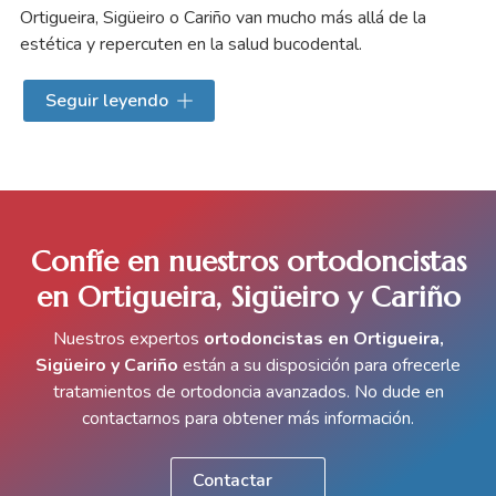
Ortigueira, Sigüeiro o Cariño van mucho más allá de la
estética y repercuten en la salud bucodental.
Unos dientes bien colocados sufren
menos desgaste
,
Seguir leyendo
pues reducen la fricción y la abrasión del día a día. Además,
facilitan la higiene
y con ella baja el riesgo de caries y de
enfermedad periodontal. A esto se suma la
mejora del
bruxismo
al corregir la posición de los dientes, aliviando la
tensión de la mandíbula y disminuyendo el rechinamiento.
Confíe en nuestros ortodoncistas
Nuestros
ortodoncistas en Sigüeiro, Ortigueira y
en Ortigueira, Sigüeiro y Cariño
Cariño
diseñan tratamientos personalizados que
perfeccionan su sonrisa y mejoran su calidad de vida.
Nuestros expertos
ortodoncistas en Ortigueira,
Sigüeiro y Cariño
están a su disposición para ofrecerle
tratamientos de ortodoncia avanzados. No dude en
contactarnos para obtener más información.
Contactar